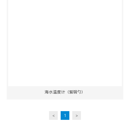
海水温度计（紫铜勺）
<
1
>